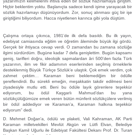
yazarımızın kelimelerini ihtiva eden bir sözlük hazırlamaya giriştim.
Hiçbir beklentim yoktu. Başlanıçta sadece kendi işime yarayacak bir
sözlük hazırlamayı düşünüyordum. Zor, sonuç alınması güç bir işe
giriştiğimi biliyordum. Hacca niyetlenen karınca gibi yola düştüm.
Çalışma ortaya çıkınca, 1981’de ilk defa basıldı. Bu ilk yayın,
edebiyat camiasında eğitim ve öğretim âleminde büyük ilgi gördü.
Gerçek bir ihtiyaca cevap verdi. O zamandan bu zamana sözlüğe
ilgimi sürdürdüm. Bugüne kadar 7 defa genişlettim. Bugün kapsamı
geniş, tarifleri doğru, ideolojik sapmalardan âri 500’den fazla Türk
yazarının, ilim ve fikir adamının eserlerinden seçilmiş örneklerle
desteklenmiş Büyük Türkçe Sözlük’e ulaştık. Çok emek verdim, çok
zahmet çektim… Karaman beni beklemediğim bir ödülle
şereflendirdi. Bu sürekli emeğin, meşakkatin takdir edilmesi beni
ziyadesiyle mutlu etti. Beni bu ödüle layık görenlere teşekkür
ediyorum, bu ödül Kaşgarlı Mahmud’dan bu yana
sözlükçülüğümüze emek veren bütün münferit sözlükçülere verilmiş
bir ödül addediyor ve Karaman’a, Karaman halkına teşekkür
ediyorum” dedi.
D. Mehmet Doğan'a, ödülü ve plaketi, Vali Kahraman, AK Parti
Karaman milletvekilleri Mevlüt Akgün ve Lütfi Elvan, Belediye
Başkan Kamil Uğurlu ile Edebiyat Fakültesi Dekanı Prof. Dr. Turan