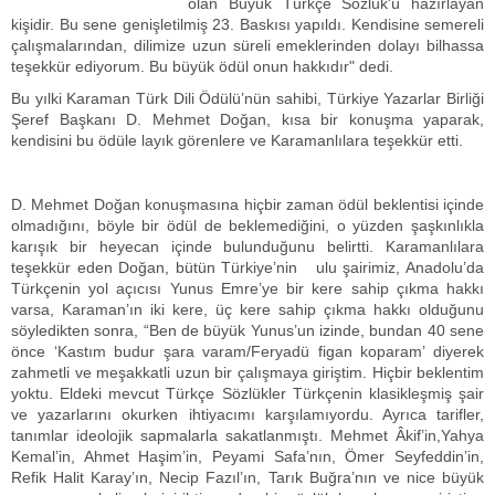
olan Büyük Türkçe Sözlük'ü hazırlayan
kişidir. Bu sene genişletilmiş 23. Baskısı yapıldı. Kendisine semereli
çalışmalarından, dilimize uzun süreli emeklerinden dolayı bilhassa
teşekkür ediyorum. Bu büyük ödül onun hakkıdır" dedi.
Bu yılki Karaman Türk Dili Ödülü’nün sahibi, Türkiye Yazarlar Birliği
Şeref Başkanı D. Mehmet Doğan, kısa bir konuşma yaparak,
kendisini bu ödüle layık görenlere ve Karamanlılara teşekkür etti.
D. Mehmet Doğan konuşmasına hiçbir zaman ödül beklentisi içinde
olmadığını, böyle bir ödül de beklemediğini, o yüzden şaşkınlıkla
karışık bir heyecan içinde bulunduğunu belirtti. Karamanlılara
teşekkür eden Doğan, bütün Türkiye’nin ulu şairimiz, Anadolu’da
Türkçenin yol açıcısı Yunus Emre’ye bir kere sahip çıkma hakkı
varsa, Karaman’ın iki kere, üç kere sahip çıkma hakkı olduğunu
söyledikten sonra, “Ben de büyük Yunus’un izinde, bundan 40 sene
önce ‘Kastım budur şara varam/Feryadü figan koparam’ diyerek
zahmetli ve meşakkatli uzun bir çalışmaya giriştim. Hiçbir beklentim
yoktu. Eldeki mevcut Türkçe Sözlükler Türkçenin klasikleşmiş şair
ve yazarlarını okurken ihtiyacımı karşılamıyordu. Ayrıca tarifler,
tanımlar ideolojik sapmalarla sakatlanmıştı. Mehmet Âkif’in,Yahya
Kemal’in, Ahmet Haşim’in, Peyami Safa’nın, Ömer Seyfeddin’in,
Refik Halit Karay’ın, Necip Fazıl’ın, Tarık Buğra’nın ve nice büyük