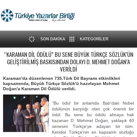
SON DAKİKA
KATEGORİLER
“KARAMAN DİL ÖDÜLÜ” BU SENE BÜYÜK TÜRKÇE SÖZLÜK’ÜN
GELİŞTİRİLMİŞ BASKISINDAN DOLAYI D. MEHMET DOĞAN’A
VERİLDİ
Karaman'da düzenlenen 735.Türk Dil Bayramı etkinlikleri
kapsamında, Büyük Türkçe Sözlük'ü hazırlayan Mehmet
Doğan'a Karaman Dil Ödülü verildi.
"Bu ödül bir anlamda Batı'daki Nobel
ödülünün karşılığı olan çok önemli bir
ödül. Bu sene bu ödülü almaya hak
kazanan D. Mehmet Doğan, yaklaşık 40
senesini Türkçe'ye adayan bir isim.
Kendisi Türkçe'nin en kapsamlı sözlüğü