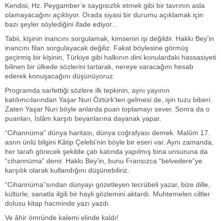
Kendisi, Hz. Peygamber’e saygısızlık etmek gibi bir tavrının asla
olamayacağını açıklıyor. Orada siyasi bir durumu açıklamak için
bazı şeyler söylediğini ifade ediyor...
Tabii, kişinin inancını sorgulamak, kimsenin işi değildir. Hakkı Bey’in
inancını filan sorgulayacak değiliz. Fakat böylesine görmüş
geçirmiş bir kişinin, Türkiye gibi halkının dini konulardaki hassasiyeti
bilinen bir ülkede sözlerini tartarak, nereye varacağını hesab
ederek konuşacağını düşünüyoruz.
Programda sarfettiği sözlere ilk tepkinin, aynı yayının
katılımcılarından Yaşar Nuri Öztürk’ten gelmesi de, işin tuzu biberi.
Zaten Yaşar Nuri böyle anlarda puan toplamayı sever. Sonra da o
puanları, İslâm karşıtı beyanlarına dayanak yapar.
“Cihannüma” dünya haritası, dünya coğrafyası demek. Malûm 17.
asrın ünlü bilgini Kâtip Çelebi’nin böyle bir eseri var. Aynı zamanda,
her tarafı görecek şekilde çatı katında yapılmış bina unsuruna da
“cihannüma” denir. Hakkı Bey’in, bunu Fransızca “belvedere”ye
karşılık olarak kullandığını düşünebiliriz.
“Cihannüma”sından dünyayı gözetleyen tecrübeli yazar, bize dille,
kültürle, sanatla ilgili bir hayli gözlemini aktardı. Muhtemelen ciltler
dolusu kitap hacminde yazı yazdı.
Ve âhir ömründe kalemi elinde kaldı!