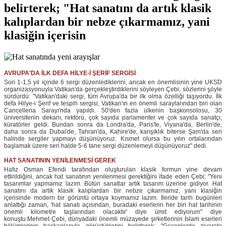
belirterek; "Hat sanatını da artık klasik
kalıplardan bir nebze çıkarmamız, yani
klasiğin içerisin
AVRUPA'DA İLK DEFA HİLYE-İ ŞERİF SERGİSİ
Son 1-1,5 yıl içinde 6 sergi düzenlediklerini, ancak en önemlisinin yine UKSD
organizasyonuyla Vatikan'da gerçekleştirdiklerini söyleyen Çebi, sözlerini şöyle
sürdürdü: "Vatikan'daki sergi, tüm Avrupa'da bir ilk olma özelliği taşıyordu. İlk
defa Hilye-i Şerif ve tespih sergisi, Vatikan'ın en önemli saraylarından biri olan
Cancelleria Sarayı'nda yapıldı. 50'den fazla ülkenin başkonsolosu, 30
üniversitenin dekanı, rektörü, çok sayıda parlamenter ve çok sayıda sanatçı,
küratörler geldi. Bundan sonra da Londra'da, Paris'te, Viyana'da, Berlin'de,
daha sonra da Dubai'de, Tahran'da, Kahire'de, karışıklık biterse Şam'da seri
halinde sergiler yapmayı düşünüyoruz. Kısmet olursa bu yılın ortalarından
başlamak üzere seri halde 5-6 tane sergi düzenlemeyi düşünüyoruz" dedi.
HAT SANATININ YENİLENMESİ GEREK
Hafız Osman Efendi tarafından oluşturulan klasik formun yine devam
ettirildiğini, ancak hat sanatının yenilenmesi gerektiğini ifade eden Çebi; "Yeni
tasarımlar yapmamız lazım. Bütün sanatlar artık tasarım üzerine gidiyor. Hat
sanatını da artık klasik kalıplardan bir nebze çıkarmamız, yani klasiğin
içerisinde modern bir görüntü ortaya koymamız lazım. İleride tarih bugünleri
anlattığı zaman, 'hat sanatı açısından, buradaki eserlerin her biri hat tarihinin
önemli kilometre taşlarından olacaktır' diye ümit ediyorum" diye
konuştu.Mehmet Çebi, dünyadaki önemli müzayede şirketlerinin İslam eserleri
bölümlerinin başkanlarıyla görüştüklerini belirterek; "Geçenlerde ziyarete