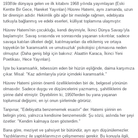
1938'de dünyaya gelen ve ilk kitabını 1968 yılında yayımlayan (Eski
Kentte Bir Gece, Hareket Yayınları) Hüsrev Hatemi, aynı zamanda, uzun
bir direnişin adıdır. Hekimlik gibi ağır bir mesleğe rağmen, edebiyata
tutkuyla bağlanmış ve edebi eserleri, külliyat toplamına ulaşmıştır.
Hüsrev Hatemi'nin çocukluğu, kendi deyimiyle, İkinci Dünya Savaşı'yla
başlamıştır. Savaş sırasında ve sonrasında yaşanan sıkıntılar, sadece
savaşa katılan ülkeleri değil, katılmayanları da etkilemiş ve ortaya
topyekûn bir 'karamsarlık ve umutsuzluk' psikolojisi çıkmasına neden
olmuştur. (Daha geniş bilgi için bakınız: Alaattin Karaca, İkinci Yeni
Poetikası, Hece Yayınları).
İşte bu karamsarlık, tebessüm eden bir hüzün eşliğinde, daima karşımıza
çıkar. Misal: "Kaz adımlarıyla yürür içimdeki karamsarlık."
Hüsrev Hatemi şiirinin önemli özelliklerinden biri de, belgesel yönünün
olmasıdır. Sadece duygu ve düşüncelerini yazmamış, şahitliklerini de
şiirine dahil etmiştir. Diyebilirim ki, 1950'lerden bu yana yaşanan
toplumsal değişimi, en iyi onun şiirlerinde görürüz.
Tanpınar, "Edebiyatta benzememek esastır" der. Hatemi şiirinin en
belirgin yönü, yalnızca kendisine benzemesidir. Şu sözü, aslında her şeyi
özetler: "Kendim kalmaya özen gösterdim."
Bana göre, meziyet ve şahsiyet bir bütündür, ayrı ayrı düşünülemezler.
Yazdıklarımız ile yaptıklarımızın çelişmemesi gerekir. Bu konuyla ilgili,