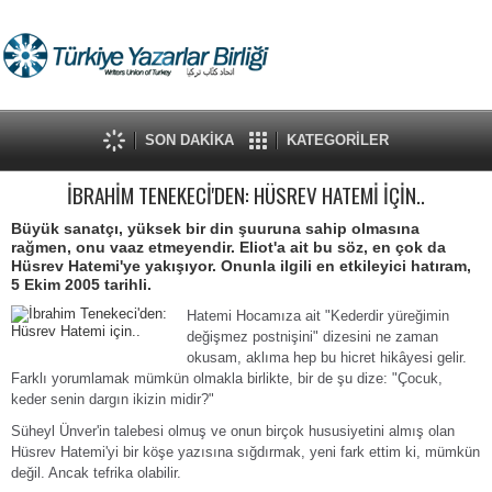
SON DAKİKA
KATEGORİLER
İBRAHİM TENEKECİ'DEN: HÜSREV HATEMİ İÇİN..
Büyük sanatçı, yüksek bir din şuuruna sahip olmasına
rağmen, onu vaaz etmeyendir. Eliot'a ait bu söz, en çok da
Hüsrev Hatemi'ye yakışıyor. Onunla ilgili en etkileyici hatıram,
5 Ekim 2005 tarihli.
Hatemi Hocamıza ait "Kederdir yüreğimin
değişmez postnişini" dizesini ne zaman
okusam, aklıma hep bu hicret hikâyesi gelir.
Farklı yorumlamak mümkün olmakla birlikte, bir de şu dize: "Çocuk,
keder senin dargın ikizin midir?"
Süheyl Ünver'in talebesi olmuş ve onun birçok hususiyetini almış olan
Hüsrev Hatemi'yi bir köşe yazısına sığdırmak, yeni fark ettim ki, mümkün
değil. Ancak tefrika olabilir.