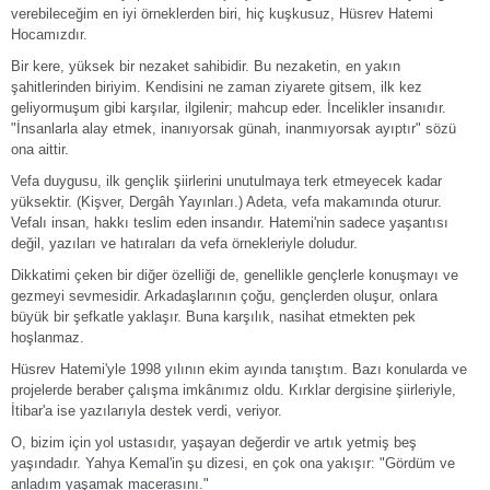
verebileceğim en iyi örneklerden biri, hiç kuşkusuz, Hüsrev Hatemi
Hocamızdır.
Bir kere, yüksek bir nezaket sahibidir. Bu nezaketin, en yakın
şahitlerinden biriyim. Kendisini ne zaman ziyarete gitsem, ilk kez
geliyormuşum gibi karşılar, ilgilenir; mahcup eder. İncelikler insanıdır.
"İnsanlarla alay etmek, inanıyorsak günah, inanmıyorsak ayıptır" sözü
ona aittir.
Vefa duygusu, ilk gençlik şiirlerini unutulmaya terk etmeyecek kadar
yüksektir. (Kişver, Dergâh Yayınları.) Adeta, vefa makamında oturur.
Vefalı insan, hakkı teslim eden insandır. Hatemi'nin sadece yaşantısı
değil, yazıları ve hatıraları da vefa örnekleriyle doludur.
Dikkatimi çeken bir diğer özelliği de, genellikle gençlerle konuşmayı ve
gezmeyi sevmesidir. Arkadaşlarının çoğu, gençlerden oluşur, onlara
büyük bir şefkatle yaklaşır. Buna karşılık, nasihat etmekten pek
hoşlanmaz.
Hüsrev Hatemi'yle 1998 yılının ekim ayında tanıştım. Bazı konularda ve
projelerde beraber çalışma imkânımız oldu. Kırklar dergisine şiirleriyle,
İtibar'a ise yazılarıyla destek verdi, veriyor.
O, bizim için yol ustasıdır, yaşayan değerdir ve artık yetmiş beş
yaşındadır. Yahya Kemal'in şu dizesi, en çok ona yakışır: "Gördüm ve
anladım yaşamak macerasını."