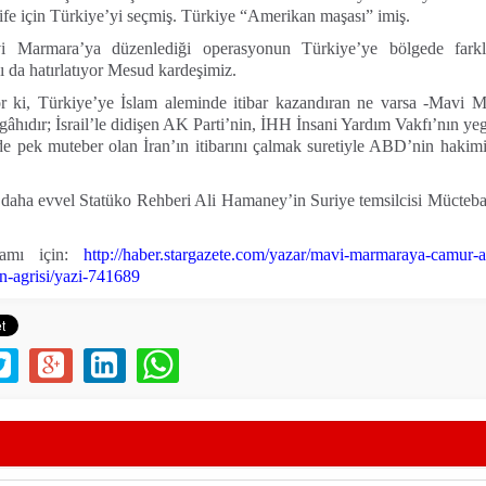
fe için Türkiye’yi seçmiş. Türkiye “Amerikan maşası” imiş.
avi Marmara’ya düzenlediği operasyonun Türkiye’ye bölgede fark
ı da hatırlatıyor Mesud kardeşimiz.
r ki, Türkiye’ye İslam aleminde itibar kazandıran ne varsa -Mavi M
âhıdır; İsrail’le didişen AK Parti’nin, İHH İnsani Yardım Vakfı’nın y
e pek muteber olan İran’ın itibarını çalmak suretiyle ABD’nin hakim
 daha evvel Statüko Rehberi Ali Hamaney’in Suriye temsilcisi Mücteb
vamı için:
http://haber.stargazete.com/yazar/mavi-marmaraya-camur-
in-agrisi/yazi-741689