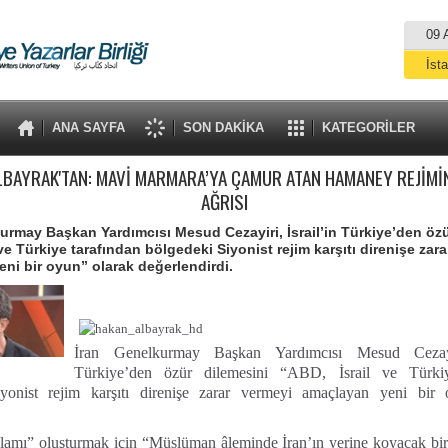
09 
İst
A
ANA SAYFA
SON DAKİKA
KATEGORİLER
K
LBAYRAK'TAN: MAVİ MARMARA’YA ÇAMUR ATAN HAMANEY REJİMİN
Sa
AĞRISI
Şa
rmay Başkan Yardımcısı Mesud Cezayiri, İsrail’in Türkiye’den özü
Tr
ve Türkiye tarafından bölgedeki Siyonist rejim karşıtı direnişe zar
Gaz
ni bir oyun” olarak değerlendirdi.
İran Genelkurmay Başkan Yardımcısı Mesud Cezayir
Türkiye’den özür dilemesini “ABD, İsrail ve Türkiy
yonist rejim karşıtı direnişe zarar vermeyi amaçlayan yeni bir
.
lamı” oluşturmak için “Müslüman âleminde İran’ın yerine koyacak bir