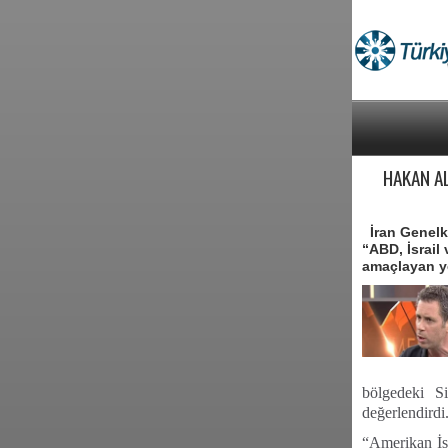
HAKAN A
İran Genelku
“ABD, İsrail 
amaçlayan ye
bölgedeki Si
değerlendirdi
“Amerikan İs