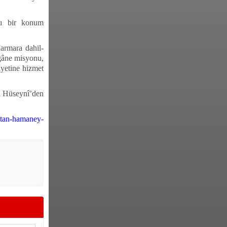
lı bir konum
armara dahil-
egâne misyonu,
iyetine hizmet
a Hüseynî’den
atan-hamaney-