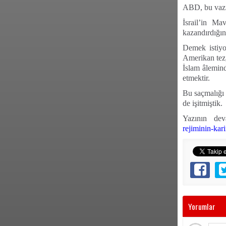
ABD, bu vazi
İsrail’in M
kazandırdığın
Demek istiyo
Amerikan tezg
İslam âlemind
etmektir.
Bu saçmalığı
de işitmiştik.
Yazının de
rejiminin-kar
Yorumlar