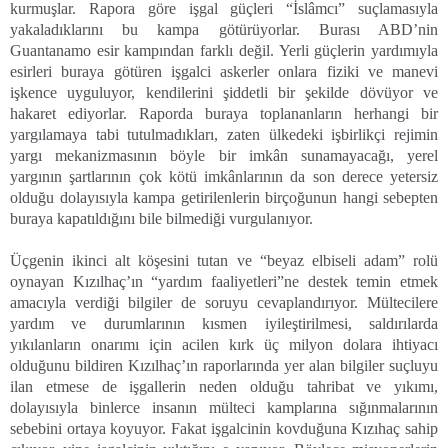
kurmuşlar. Rapora göre işgal güçleri “İslâmcı” suçlamasıyla
yakaladıklarını bu kampa götürüyorlar. Burası ABD’nin
Guantanamo esir kampından farklı değil. Yerli güçlerin yardımıyla
esirleri buraya götüren işgalci askerler onlara fiziki ve manevi
işkence uyguluyor, kendilerini şiddetli bir şekilde dövüyor ve
hakaret ediyorlar. Raporda buraya toplananların herhangi bir
yargılamaya tabi tutulmadıkları, zaten ülkedeki işbirlikçi rejimin
yargı mekanizmasının böyle bir imkân sunamayacağı, yerel
yargının şartlarının çok kötü imkânlarının da son derece yetersiz
olduğu dolayısıyla kampa getirilenlerin birçoğunun hangi sebepten
buraya kapatıldığını bile bilmediği vurgulanıyor.
Üçgenin ikinci alt köşesini tutan ve “beyaz elbiseli adam” rolü
oynayan Kızılhaç’ın “yardım faaliyetleri”ne destek temin etmek
amacıyla verdiği bilgiler de soruyu cevaplandırıyor. Mültecilere
yardım ve durumlarının kısmen iyileştirilmesi, saldırılarda
yıkılanların onarımı için acilen kırk üç milyon dolara ihtiyacı
olduğunu bildiren Kızılhaç’ın raporlarında yer alan bilgiler suçluyu
ilan etmese de işgallerin neden olduğu tahribat ve yıkımı,
dolayısıyla binlerce insanın mülteci kamplarına sığınmalarının
sebebini ortaya koyuyor. Fakat işgalcinin kovduğuna Kızıhaç sahip