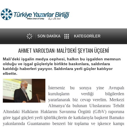
SON DAKİKA
KATEGORİLER
AHMET VAROL'DAN: MALİ’DEKİ ŞEYTAN ÜÇGENİ
Mali’deki işgalin medya cephesi, halkın bu işgalden memnun
olduğu ve işgal güçleriyle birlikte baskınlara, saldırılara
katıldığı haberleri yayıyor. Saldırılara yerli güçler katılıyor
elbette.
İsterseniz bu soruya yine Avrupalı
kuruluşların verdiği bilgilerden
yararlanarak biz cevap verelim. Merkezi
Almanya’da bulunan Uluslararası Tehdit
Altındaki Halkların Haklarını Savunma Örgütü (GfbV) raporuna
göre işgal güçleri yerli işbirlikçilerin de katkılarıyla başkent Bamako
yakınlarında Guantanamo benzeri bir toplama ve işkence kampı