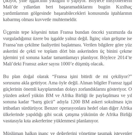
çıkıyor, yine işgalcinin yıktığını o yapıyor. Böylece misyonerlerin
Mali’de yıllardan beri başaramadıklarını bugün Kızılhaç
yardımlarının gölgesinde başarabilecekleri konusunda iştahlarının
kabarmış olması kuvvetle muhtemeldir.
Üçgenin tepe köşesini tutan Fransa bundan önceki yazımızda da
vurguladığımız üzere bu işgalde yalnız değil. İlginç olan gelişme ise
Fransa’nın çekilme faaliyetini başlatması. Verilen bilgilere göre yüz
askerini de çekti ve toplam dört bin askerinden üç binini çekme
işlemini yıl sonuna kadar tamamlamayı planlıyor. Böylece 2014’te
Mali’deki Fransız asker sayısı 1000’e düşmüş olacak.
Bu plan doğal olarak “Fransa işini bitirdi de mi çekiliyor?”
sorusunu akla getiriyor. Ama öyle değil. Alınan bilgiler Fransız işgal
güçlerinin önemli kayıplarından dolayı zorlandıklarını gösteriyor. O
yüzden askerî yükün BM ve Afrika Birliği ile paylaşılması ve yıl
sonuna kadar “barış gücü” adıyla 1200 BM askeri sokulması için
irtibatları sürdürüyor. Benzer operasyonlara hedef olan diğer Afrika
ülkelerinde yapıldığı gibi sıcak çatışma yükünün de Afrika Birliği
vasıtasıyla kıta askerlerine yüklenmesi planlanıyor.
Müslüman halkın inanç ve değerlerini yönetime taşımak isteyenler