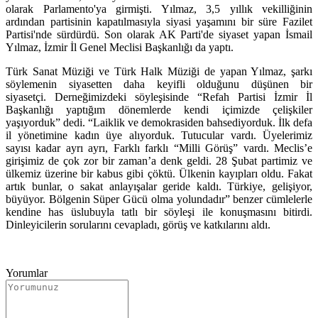
olarak Parlamento'ya girmişti. Yılmaz, 3,5 yıllık vekilliğinin
ardından partisinin kapatılmasıyla siyasi yaşamını bir süre Fazilet
Partisi'nde sürdürdü. Son olarak AK Parti'de siyaset yapan İsmail
Yılmaz, İzmir İl Genel Meclisi Başkanlığı da yaptı.
Türk Sanat Müziği ve Türk Halk Müziği de yapan Yılmaz, şarkı
söylemenin siyasetten daha keyifli olduğunu düşünen bir
siyasetçi. Derneğimizdeki söyleşisinde “Refah Partisi İzmir İl
Başkanlığı yaptığım dönemlerde kendi içimizde çelişkiler
yaşıyorduk” dedi. “Laiklik ve demokrasiden bahsediyorduk. İlk defa
il yönetimine kadın üye alıyorduk. Tutucular vardı. Üyelerimiz
sayısı kadar ayrı ayrı, Farklı farklı “Milli Görüş” vardı. Meclis’e
girişimiz de çok zor bir zaman’a denk geldi. 28 Şubat partimiz ve
ülkemiz üzerine bir kabus gibi çöktü. Ülkenin kayıpları oldu. Fakat
artık bunlar, o sakat anlayışalar geride kaldı. Türkiye, gelişiyor,
büyüyor. Bölgenin Süper Gücü olma yolundadır” benzer cümlelerle
kendine has üslubuyla tatlı bir söyleşi ile konuşmasını bitirdi.
Dinleyicilerin sorularını cevapladı, görüş ve katkılarını aldı.
Yorumlar