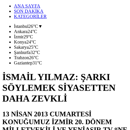
ANA SAYFA
SON DAKİKA
KATEGORİLER
İstanbul
26°C
▼
Ankara
24°C
İzmir
29°C
Konya
24°C
Sakarya
25°C
Şanlıurfa
32°C
Trabzon
26°C
Gaziantep
31°C
İSMAİL YILMAZ: ŞARKI
SÖYLEMEK SİYASETTEN
DAHA ZEVKLİ
13 NİSAN 2013 CUMARTESİ
KONUĞUMUZ İZMİR 20. DÖNEM
MİLLETVEKİLİ VE YENİASIR TV “NE