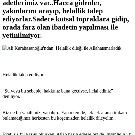
adetlerimiz var..Hacca gidenler,
yakınlarını arayıp, helallik talep
ediyorlar.Sadece kutsal topraklara gidip,
orada farz olan ibadetin yapılması ile
yetinilmiyor.
Helallik talep ediliyor.
“Şu veya bu sebeple, hakkınız bana geçtiyse, helal ediniz”
deniliyor.
Biz de bu vazifemizi yapalım.. Yaparken de, tek tek arama imkanı
bulamadığımız herkesten bu köşemizden helallik dileyelim..
Evet; siz bu yazıyı okurken, Allah nasip ederse biz de, İnsanlığın ilk