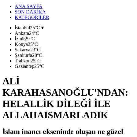
ANA SAYFA
SON DAKİKA
KATEGORİLER
İstanbul
25°C
▼
Ankara
24°C
İzmir
29°C
Konya
25°C
Sakarya
23°C
Şanlıurfa
28°C
Trabzon
25°C
Gaziantep
25°C
ALİ
KARAHASANOĞLU'NDAN:
HELALLİK DİLEĞİ İLE
ALLAHAISMARLADIK
İslam inancı ekseninde oluşan ne güzel