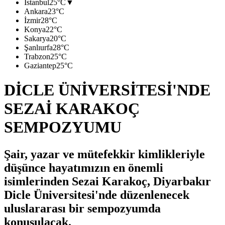
İstanbul
25°C
▼
Ankara
23°C
İzmir
28°C
Konya
22°C
Sakarya
20°C
Şanlıurfa
28°C
Trabzon
25°C
Gaziantep
25°C
DİCLE ÜNİVERSİTESİ'NDE
SEZAİ KARAKOÇ
SEMPOZYUMU
Şair, yazar ve mütefekkir kimlikleriyle
düşünce hayatımızın en önemli
isimlerinden Sezai Karakoç, Diyarbakır
Dicle Üniversitesi'nde düzenlenecek
uluslararası bir sempozyumda
konuşulacak.