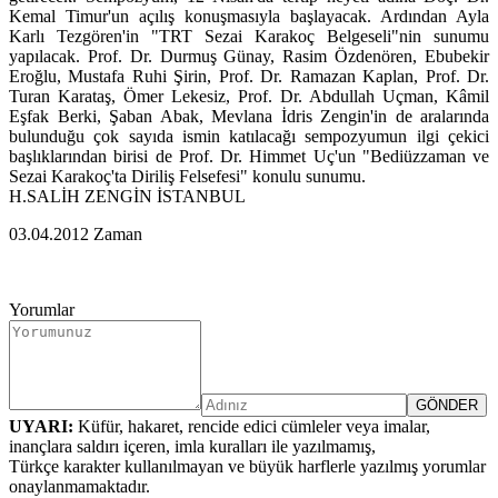
Kemal Timur'un açılış konuşmasıyla başlayacak. Ardından Ayla
Karlı Tezgören'in "TRT Sezai Karakoç Belgeseli"nin sunumu
yapılacak. Prof. Dr. Durmuş Günay, Rasim Özdenören, Ebubekir
Eroğlu, Mustafa Ruhi Şirin, Prof. Dr. Ramazan Kaplan, Prof. Dr.
Turan Karataş, Ömer Lekesiz, Prof. Dr. Abdullah Uçman, Kâmil
Eşfak Berki, Şaban Abak, Mevlana İdris Zengin'in de aralarında
bulunduğu çok sayıda ismin katılacağı sempozyumun ilgi çekici
başlıklarından birisi de Prof. Dr. Himmet Uç'un "Bediüzzaman ve
Sezai Karakoç'ta Diriliş Felsefesi" konulu sunumu.
H.SALİH ZENGİN İSTANBUL
03.04.2012 Zaman
Yorumlar
UYARI:
Küfür, hakaret, rencide edici cümleler veya imalar,
inançlara saldırı içeren, imla kuralları ile yazılmamış,
Türkçe karakter kullanılmayan ve büyük harflerle yazılmış yorumlar
onaylanmamaktadır.