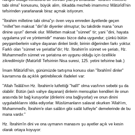
tabi olma" konusunu, büyük alim, itikadda mezheb imamımız Mâtürîdî'nin
tefsirinden yararlanarak biraz açmak istiyorum.
"İbrahim milletine tabi olma"yı öven veya emreden âyetlerde geçen
"millet"ten maksat "din"dir diyenler olmuştur; bu takdirde mana "onun
dinine uyun" demek olur. Milletten maksat "sünnet" tir; yani "dini, hayata
uygulama yol ve yöntemidir" manası bizce daha uygundur; çünkü bütün
peygamberlerin vahye dayanan dinleri birdir, birinin diğerinden farkı yoktur.
Farklı olan "sünnet ve şeriatlar"dır; Hz. İbrahim'in sünnet ve şeriatı, Hz.
Muhammed'in sünnet ve şeriatına en uygunu olduğu için özellikle
zikredilmiştir (Matürîdî Tefsirinin Nisa suresi, 125. yetini tefsirine bak.)
İmam Mâtürîdî'nin, günümüzde tartışma konusu olan "İbrahîmî dinler"
kavramına da açıklık getirebilecek ifadeleri var:
"Allah Teâlâ'nın Hz. İbrahim'e lutfettiği "halîl" olma vasfının sebebi şu da
olabilir: Bütün (aslı vahye dayanan) dinlerin mensupları kendileri ile onun
arasında bir bağ kuruyorlar (dinlerini ona bağlıyorlar) ve onun dinini
uyguladıklarını iddia ediyorlar. Müslümanların salavat okurken 'Allah'ım,
Muhammed'e, İbrahim'e olan salâtın gibi salât lutfeyle" demelerinde de bu
mana vardır."
Hz. İbrahim'in dini ve ona uymanın manasını şu ayetler açık ve kesin
olarak ortaya koyuyor: