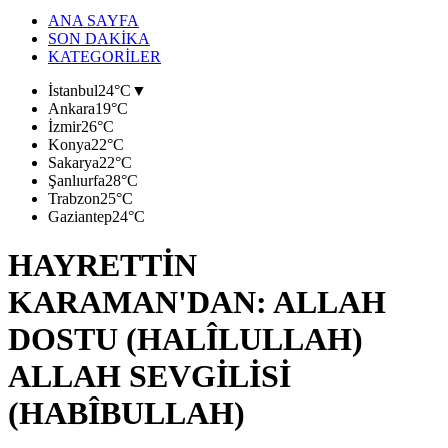
ANA SAYFA
SON DAKİKA
KATEGORİLER
İstanbul
24°C
▼
Ankara
19°C
İzmir
26°C
Konya
22°C
Sakarya
22°C
Şanlıurfa
28°C
Trabzon
25°C
Gaziantep
24°C
HAYRETTİN
KARAMAN'DAN: ALLAH
DOSTU (HALÎLULLAH)
ALLAH SEVGİLİSİ
(HABÎBULLAH)