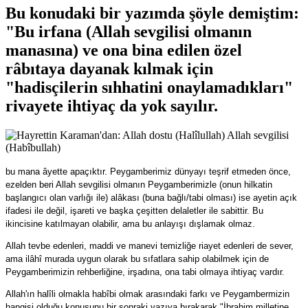
Bu konudaki bir yazımda şöyle demiştim:
"Bu irfana (Allah sevgilisi olmanın
manasına) ve ona bina edilen özel
râbıtaya dayanak kılmak için
"hadisçilerin sıhhatini onaylamadıkları"
rivayete ihtiyaç da yok sayılır.
bu mana âyette apaçıktır. Peygamberimiz dünyayı teşrif etmeden önce,
ezelden beri Allah sevgilisi olmanın Peygamberimizle (onun hilkatin
başlangıcı olan varlığı ile) alâkası (buna bağlı/tabi olması) ise ayetin açık
ifadesi ile değil, işareti ve başka çeşitten delaletler ile sabittir. Bu
ikincisine katılmayan olabilir, ama bu anlayışı dışlamak olmaz.
Allah tevbe edenleri, maddi ve manevi temizliğe riayet edenleri de sever,
ama ilâhî murada uygun olarak bu sıfatlara sahip olabilmek için de
Peygamberimizin rehberliğine, irşadına, ona tabi olmaya ihtiyaç vardır.
Allah'ın halîli olmakla habîbi olmak arasındaki farkı ve Peygambermizin
hangisi olduğu konusunu bir sonraki yazıya bırakarak "İbrahim milletine