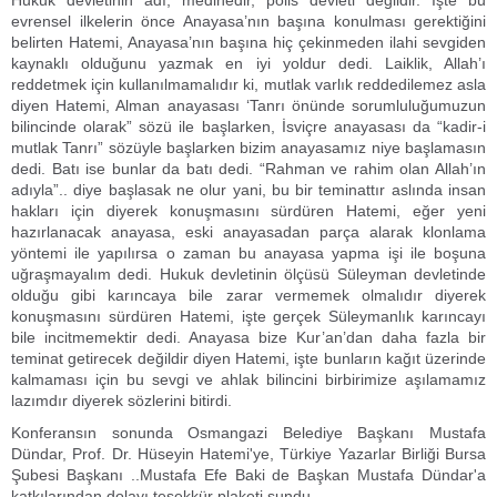
Hukuk devletinin adı, medinedir, polis devleti değildir. İşte bu
evrensel ilkelerin önce Anayasa’nın başına konulması gerektiğini
belirten Hatemi, Anayasa’nın başına hiç çekinmeden ilahi sevgiden
kaynaklı olduğunu yazmak en iyi yoldur dedi. Laiklik, Allah’ı
reddetmek için kullanılmamalıdır ki, mutlak varlık reddedilemez asla
diyen Hatemi, Alman anayasası ‘Tanrı önünde sorumluluğumuzun
bilincinde olarak” sözü ile başlarken, İsviçre anayasası da “kadir-i
mutlak Tanrı” sözüyle başlarken bizim anayasamız niye başlamasın
dedi. Batı ise bunlar da batı dedi. “Rahman ve rahim olan Allah’ın
adıyla”.. diye başlasak ne olur yani, bu bir teminattır aslında insan
hakları için diyerek konuşmasını sürdüren Hatemi, eğer yeni
hazırlanacak anayasa, eski anayasadan parça alarak klonlama
yöntemi ile yapılırsa o zaman bu anayasa yapma işi ile boşuna
uğraşmayalım dedi. Hukuk devletinin ölçüsü Süleyman devletinde
olduğu gibi karıncaya bile zarar vermemek olmalıdır diyerek
konuşmasını sürdüren Hatemi, işte gerçek Süleymanlık karıncayı
bile incitmemektir dedi. Anayasa bize Kur’an’dan daha fazla bir
teminat getirecek değildir diyen Hatemi, işte bunların kağıt üzerinde
kalmaması için bu sevgi ve ahlak bilincini birbirimize aşılamamız
lazımdır diyerek sözlerini bitirdi.
Konferansın sonunda Osmangazi Belediye Başkanı Mustafa
Dündar, Prof. Dr. Hüseyin Hatemi'ye, Türkiye Yazarlar Birliği Bursa
Şubesi Başkanı ..Mustafa Efe Baki de Başkan Mustafa Dündar'a
katkılarından dolayı teşekkür plaketi sundu.