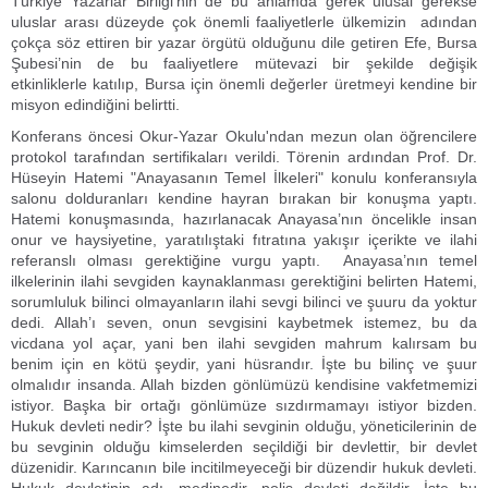
Türkiye Yazarlar Birliği’nin de bu anlamda gerek ulusal gerekse
uluslar arası düzeyde çok önemli faaliyetlerle ülkemizin adından
çokça söz ettiren bir yazar örgütü olduğunu dile getiren Efe, Bursa
Şubesi’nin de bu faaliyetlere mütevazi bir şekilde değişik
etkinliklerle katılıp, Bursa için önemli değerler üretmeyi kendine bir
misyon edindiğini belirtti.
Konferans öncesi Okur-Yazar Okulu'ndan mezun olan öğrencilere
protokol tarafından sertifikaları verildi. Törenin ardından Prof. Dr.
Hüseyin Hatemi "Anayasanın Temel İlkeleri" konulu konferansıyla
salonu dolduranları kendine hayran bırakan bir konuşma yaptı.
Hatemi konuşmasında, hazırlanacak Anayasa’nın öncelikle insan
onur ve haysiyetine, yaratılıştaki fıtratına yakışır içerikte ve ilahi
referanslı olması gerektiğine vurgu yaptı. Anayasa’nın temel
ilkelerinin ilahi sevgiden kaynaklanması gerektiğini belirten Hatemi,
sorumluluk bilinci olmayanların ilahi sevgi bilinci ve şuuru da yoktur
dedi. Allah’ı seven, onun sevgisini kaybetmek istemez, bu da
vicdana yol açar, yani ben ilahi sevgiden mahrum kalırsam bu
benim için en kötü şeydir, yani hüsrandır. İşte bu bilinç ve şuur
olmalıdır insanda. Allah bizden gönlümüzü kendisine vakfetmemizi
istiyor. Başka bir ortağı gönlümüze sızdırmamayı istiyor bizden.
Hukuk devleti nedir? İşte bu ilahi sevginin olduğu, yöneticilerinin de
bu sevginin olduğu kimselerden seçildiği bir devlettir, bir devlet
düzenidir. Karıncanın bile incitilmeyeceği bir düzendir hukuk devleti.