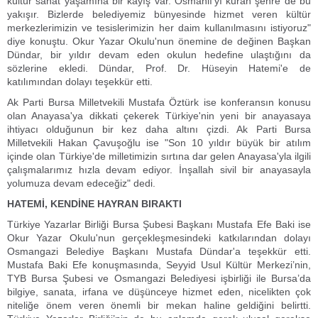
kültür sanat yaşamına bir kayış var. Osmanlı'yı kuran şehre de bu
yakışır. Bizlerde belediyemiz bünyesinde hizmet veren kültür
merkezlerimizin ve tesislerimizin her daim kullanılmasını istiyoruz"
diye konuştu. Okur Yazar Okulu'nun önemine de değinen Başkan
Dündar, bir yıldır devam eden okulun hedefine ulaştığını da
sözlerine ekledi. Dündar, Prof. Dr. Hüseyin Hatemi'e de
katılımından dolayı teşekkür etti.
Ak Parti Bursa Milletvekili Mustafa Öztürk ise konferansın konusu
olan Anayasa'ya dikkati çekerek Türkiye'nin yeni bir anayasaya
ihtiyacı olduğunun bir kez daha altını çizdi. Ak Parti Bursa
Milletvekili Hakan Çavuşoğlu ise "Son 10 yıldır büyük bir atılım
içinde olan Türkiye'de milletimizin sırtına dar gelen Anayasa'yla ilgili
çalışmalarımız hızla devam ediyor. İnşallah sivil bir anayasayla
yolumuza devam edeceğiz" dedi.
HATEMİ, KENDİNE HAYRAN BIRAKTI
Türkiye Yazarlar Birliği Bursa Şubesi Başkanı Mustafa Efe Baki ise
Okur Yazar Okulu'nun gerçekleşmesindeki katkılarından dolayı
Osmangazi Belediye Başkanı Mustafa Dündar'a teşekkür etti.
Mustafa Baki Efe konuşmasında, Seyyid Usul Kültür Merkezi’nin,
TYB Bursa Şubesi ve Osmangazi Belediyesi işbirliği ile Bursa’da
bilgiye, sanata, irfana ve düşünceye hizmet eden, nicelikten çok
niteliğe önem veren önemli bir mekan haline geldiğini belirtti.