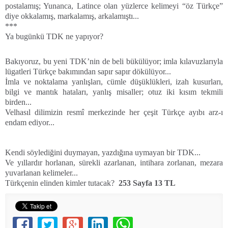
postalamış; Yunanca, Latince olan yüzlerce kelimeyi “öz Türkçe”
diye okkalamış, markalamış, arkalamıştı...
***
Ya bugünkü TDK ne yapıyor?
Bakıyoruz, bu yeni TDK’nin de beli bükülüyor; imla kılavuzlarıyla
lügatleri Türkçe bakımından sapır sapır dökülüyor...
İmla ve noktalama yanlışları, cümle düşüklükleri, izah kusurları,
bilgi ve mantık hataları, yanlış misaller; otuz iki kısım tekmili
birden...
Velhasıl dilimizin resmî merkezinde her çeşit Türkçe ayıbı arz-ı
endam ediyor...
Kendi söylediğini duymayan, yazdığına uymayan bir TDK...
Ve yıllardır horlanan, sürekli azarlanan, intihara zorlanan, mezara
yuvarlanan kelimeler...
Türkçenin elinden kimler tutacak?
253 Sayfa 13 TL