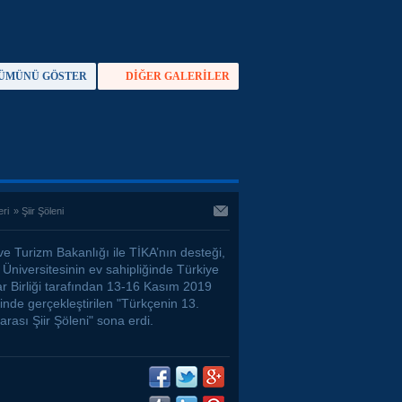
ÜMÜNÜ GÖSTER
DİĞER GALERİLER
TAM EKRAN YAP
eri
»
Şiir Şöleni
ve Turizm Bakanlığı ile TİKA’nın desteği,
Üniversitesinin ev sahipliğinde Türkiye
ar Birliği tarafından 13-16 Kasım 2019
rinde gerçekleştirilen "Türkçenin 13.
arası Şiir Şöleni" sona erdi.