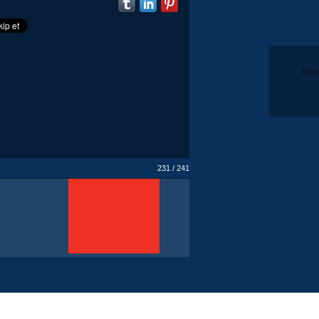
Sonr
231 / 241