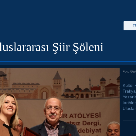
T
uslararası Şiir Şöleni
Foto Gal
Kültür 
Trakya 
Yazarl
tarihle
Uluslar