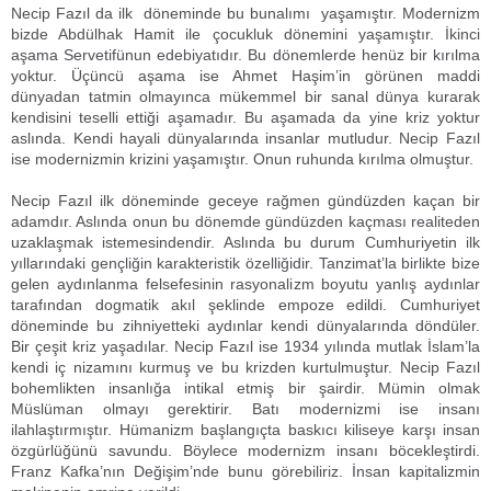
Necip Fazıl da ilk döneminde bu bunalımı yaşamıştır. Modernizm
bizde Abdülhak Hamit ile çocukluk dönemini yaşamıştır. İkinci
aşama Servetifünun edebiyatıdır. Bu dönemlerde henüz bir kırılma
yoktur. Üçüncü aşama ise Ahmet Haşim’in görünen maddi
dünyadan tatmin olmayınca mükemmel bir sanal dünya kurarak
kendisini teselli ettiği aşamadır. Bu aşamada da yine kriz yoktur
aslında. Kendi hayali dünyalarında insanlar mutludur. Necip Fazıl
ise modernizmin krizini yaşamıştır. Onun ruhunda kırılma olmuştur.
Necip Fazıl ilk döneminde geceye rağmen gündüzden kaçan bir
adamdır. Aslında onun bu dönemde gündüzden kaçması realiteden
uzaklaşmak istemesindendir. Aslında bu durum Cumhuriyetin ilk
yıllarındaki gençliğin karakteristik özelliğidir. Tanzimat’la birlikte bize
gelen aydınlanma felsefesinin rasyonalizm boyutu yanlış aydınlar
tarafından dogmatik akıl şeklinde empoze edildi. Cumhuriyet
döneminde bu zihniyetteki aydınlar kendi dünyalarında döndüler.
Bir çeşit kriz yaşadılar. Necip Fazıl ise 1934 yılında mutlak İslam’la
kendi iç nizamını kurmuş ve bu krizden kurtulmuştur. Necip Fazıl
bohemlikten insanlığa intikal etmiş bir şairdir. Mümin olmak
Müslüman olmayı gerektirir. Batı modernizmi ise insanı
ilahlaştırmıştır. Hümanizm başlangıçta baskıcı kiliseye karşı insan
özgürlüğünü savundu. Böylece modernizm insanı böcekleştirdi.
Franz Kafka’nın Değişim’nde bunu görebiliriz. İnsan kapitalizmin