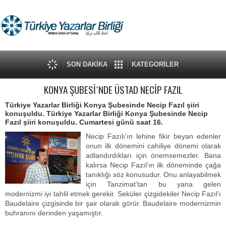
SON DAKİKA
KATEGORİLER
KONYA ŞUBESİ´NDE ÜSTAD NECİP FAZIL
Türkiye Yazarlar Birliği Konya Şubesinde Necip Fazıl şiiri
konuşuldu. Türkiye Yazarlar Birliği Konya Şubesinde Necip
Fazıl şiiri konuşuldu. Cumartesi günü saat 16.
Necip Fazılı’ın lehine fikir beyan edenler
onun ilk dönemini cahiliye dönemi olarak
adlandırdıkları için önemsemezler. Bana
kalırsa Necip Fazıl’ın ilk döneminde çağa
tanıklığı söz konusudur. Onu anlayabilmek
için Tanzimat’tan bu yana gelen
modernizmi iyi tahlil etmek gerekir. Seküler çizgidekiler Necip Fazıl’ı
Baudelaire çizgisinde bir şair olarak görür. Baudelaire modernizmin
buhranını derinden yaşamıştır.