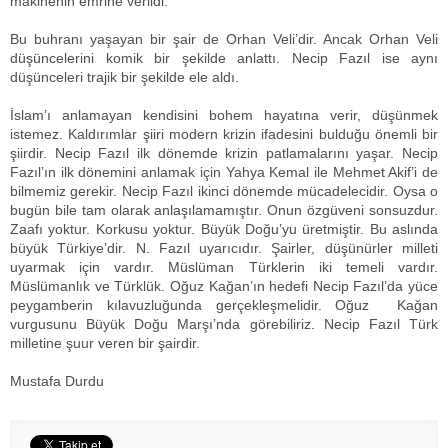
makinenin emrine verildi.
Bu buhranı yaşayan bir şair de Orhan Veli’dir. Ancak Orhan Veli
düşüncelerini komik bir şekilde anlattı. Necip Fazıl ise aynı
düşünceleri trajik bir şekilde ele aldı.
İslam’ı anlamayan kendisini bohem hayatına verir, düşünmek
istemez. Kaldırımlar şiiri modern krizin ifadesini bulduğu önemli bir
şiirdir. Necip Fazıl ilk dönemde krizin patlamalarını yaşar. Necip
Fazıl’ın ilk dönemini anlamak için Yahya Kemal ile Mehmet Akif’i de
bilmemiz gerekir. Necip Fazıl ikinci dönemde mücadelecidir. Oysa o
bugün bile tam olarak anlaşılamamıştır. Onun özgüveni sonsuzdur.
Zaafı yoktur. Korkusu yoktur. Büyük Doğu’yu üretmiştir. Bu aslında
büyük Türkiye’dir. N. Fazıl uyarıcıdır. Şairler, düşünürler milleti
uyarmak için vardır. Müslüman Türklerin iki temeli vardır.
Müslümanlık ve Türklük. Oğuz Kağan’ın hedefi Necip Fazıl’da yüce
peygamberin kılavuzluğunda gerçekleşmelidir. Oğuz Kağan
vurgusunu Büyük Doğu Marşı’nda görebiliriz. Necip Fazıl Türk
milletine şuur veren bir şairdir.
Mustafa Durdu