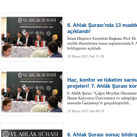
6. Ahlak Şurası'nda 13 madde
açıklandı!
İslam Düşünce Enstitüsü Başkanı Prof. Dr
otelde düzenlenen basın toplantısında 6. 
bildirgesini açıkladı.
20 Mayıs 2025 Salı 11:38
Haz, konfor ve tüketim sarma
projeleri! 7. Ahlâk Şurası k
6. Ahlâk Şurası “Çağın Meydan Okumaları
Hasan Kalyoncu Üniversitesi ev sahipliği
arasında Gaziantep’te gerçekleştirildi…
20 Mayıs 2025 Salı 00:18
6. Ahlak Şurası sonuç bildirg