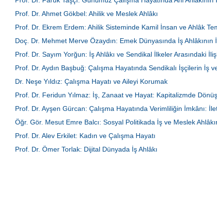
Prof. Dr. Faruk Taşçı: Günümüz Çalışma Hayatında Ahi Ahlâkının 
Prof. Dr. Ahmet Gökbel: Ahilik ve Meslek Ahlâkı
Prof. Dr. Ekrem Erdem: Ahilik Sisteminde Kamil İnsan ve Ahlâk Tem
Doç. Dr. Mehmet Merve Özaydın: Emek Dünyasında İş Ahlâkının İn
Sorumlulukları
Prof. Dr. Sayım Yorğun: İş Ahlâkı ve Sendikal İlkeler Arasındaki İliş
Prof. Dr. Aydın Başbuğ: Çalışma Hayatında Sendikalı İşçilerin İş
Dr. Neşe Yıldız: Çalışma Hayatı ve Aileyi Korumak
Prof. Dr. Feridun Yılmaz: İş, Zanaat ve Hayat: Kapitalizmde Dön
Prof. Dr. Ayşen Gürcan: Çalışma Hayatında Verimliliğin İmkânı: İle
Öğr. Gör. Mesut Emre Balcı: Sosyal Politikada İş ve Meslek Ahlâ
Prof. Dr. Alev Erkilet: Kadın ve Çalışma Hayatı
Prof. Dr. Ömer Torlak: Dijital Dünyada İş Ahlâkı
1
2
3
|
|
|
|
Ana Sayfa
Künye
İletişim
Sık Kullanılanlara Ekle
RSS