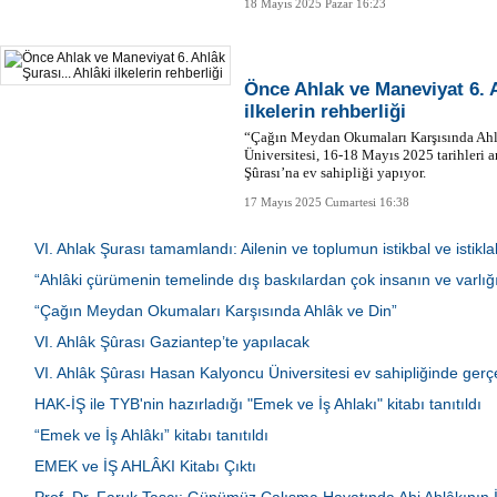
18 Mayıs 2025 Pazar 16:23
Önce Ahlak ve Maneviyat 6. A
ilkelerin rehberliği
“Çağın Meydan Okumaları Karşısında Ah
Üniversitesi, 16-18 Mayıs 2025 tarihleri 
Şûrası’na ev sahipliği yapıyor.
17 Mayıs 2025 Cumartesi 16:38
VI. Ahlak Şurası tamamlandı: Ailenin ve toplumun istikbal ve istiklal
“Ahlâki çürümenin temelinde dış baskılardan çok insanın ve varlığ
“Çağın Meydan Okumaları Karşısında Ahlâk ve Din”
VI. Ahlâk Şûrası Gaziantep’te yapılacak
VI. Ahlâk Şûrası Hasan Kalyoncu Üniversitesi ev sahipliğinde gerçe
HAK-İŞ ile TYB'nin hazırladığı "Emek ve İş Ahlakı" kitabı tanıtıldı
“Emek ve İş Ahlâkı” kitabı tanıtıldı
EMEK ve İŞ AHLÂKI Kitabı Çıktı