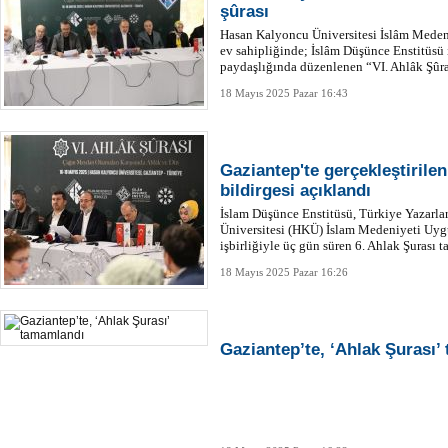
şûrası
Hasan Kalyoncu Üniversitesi İslâm Meden
ev sahipliğinde; İslâm Düşünce Enstitüsü i
paydaşlığında düzenlenen “VI. Ahlâk Şûra
yatırıldı.
18 Mayıs 2025 Pazar 16:43
Gaziantep'te gerçekleştirile
bildirgesi açıklandı
İslam Düşünce Enstitüsü, Türkiye Yazarla
Üniversitesi (HKÜ) İslam Medeniyeti Uyg
işbirliğiyle üç gün süren 6. Ahlak Şurası 
18 Mayıs 2025 Pazar 16:26
Gaziantep’te, ‘Ahlak Şurası