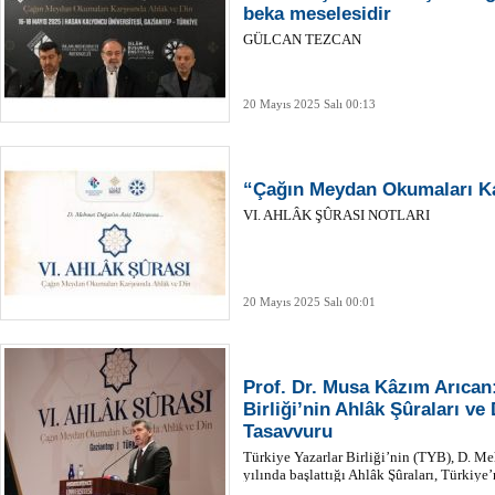
beka meselesidir
GÜLCAN TEZCAN
20 Mayıs 2025 Salı 00:13
“Çağın Meydan Okumaları Ka
VI. AHLÂK ŞÛRASI NOTLARI
20 Mayıs 2025 Salı 00:01
Prof. Dr. Musa Kâzım Arıcan:
Birliği’nin Ahlâk Şûraları v
Tasavvuru
Türkiye Yazarlar Birliği’nin (TYB), D.
yılında başlattığı Ahlâk Şûraları, Türkiye
karşı bir arayış ve diriliş çağrısı niteliğind