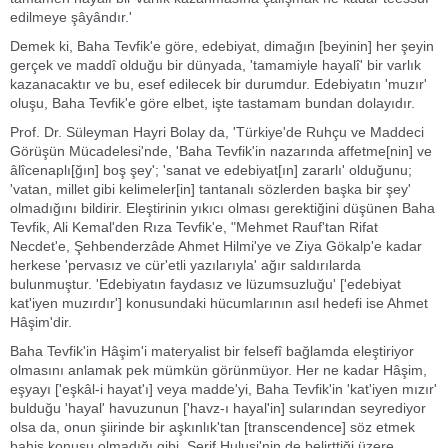
edilmeye şâyândır.'
Demek ki, Baha Tevfik'e göre, edebiyat, dimağın [beyinin] her şeyin
gerçek ve maddî olduğu bir dünyada, 'tamamiyle hayalî' bir varlık
kazanacaktır ve bu, esef edilecek bir durumdur. Edebiyatın 'muzır'
oluşu, Baha Tevfik'e göre elbet, işte tastamam bundan dolayıdır.
Prof. Dr. Süleyman Hayri Bolay da, 'Türkiye'de Ruhçu ve Maddeci
Görüşün Mücadelesi'nde, 'Baha Tevfik'in nazarında affetme[nin] ve
âlîcenaplı[ğın] boş şey'; 'sanat ve edebiyat[ın] zararlı' olduğunu;
'vatan, millet gibi kelimeler[in] tantanalı sözlerden başka bir şey'
olmadığını bildirir. Eleştirinin yıkıcı olması gerektiğini düşünen Baha
Tevfik, Ali Kemal'den Rıza Tevfik'e, "Mehmet Rauf'tan Rifat
Necdet'e, Şehbenderzâde Ahmet Hilmi'ye ve Ziya Gökalp'e kadar
herkese 'pervasız ve cür'etli yazılarıyla' ağır saldırılarda
bulunmuştur. 'Edebiyatın faydasız ve lüzumsuzluğu' ['edebiyat
kat'iyen muzırdır'] konusundaki hücumlarının asıl hedefi ise Ahmet
Hâşim'dir.
Baha Tevfik'in Hâşim'i materyalist bir felsefî bağlamda eleştiriyor
olmasını anlamak pek mümkün görünmüyor. Her ne kadar Hâşim,
eşyayı ['eşkâl-i hayat'ı] veya madde'yi, Baha Tevfik'in 'kat'iyen mızır'
bulduğu 'hayal' havuzunun ['havz-ı hayal'in] sularından seyrediyor
olsa da, onun şiirinde bir aşkınlık'tan [transcendence] söz etmek
bahis konusu olmadığı gibi, Şerif Hulusi'nin de belirttiği üzere