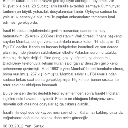
Bu sert kararın sadece rüşvet gerekçesiyle alındığını söylemek zor.
Rüşvet bile olsa, 28 Şubatçıların İsrail'e aktardığı sermaye Cumhuriyet
tarihinin en büyük yolsuzluk dosyalarından biridir. Öyleyse sadece bu
yolsuzluk sebebiyle bile İsrail'le yapılan anlaşmaların tamamen iptal
edilmesi gerekiyordu.
İsrail-Hindistan ilişkilerindeki gerilim açısından sadece bir olay
hatırlatayım: 26 Aralık 2008'de Hindistan'ın Wall Street'i, finans başkenti
sayılan Mombai, dehşet verici saldırılarla maruz kaldı. "Hindistan'ın 11
Eylül'ü" dediler. Kentin en hassas bölgelerine koordineli ve son derece
planlı biçimde yönelen saldırılardan elbette Pakistan sorumlu tutuldu.
Ama hiç de öyle değildi. Yine genç, çok iyi eğitimli, iyi donanımlı,
BlackBerry telefonuyla iletişim kuran saldırganlar denizden gelip kenti
cehenneme çevirmişti. Mart 1993'te yine Mombai'de seri bombalar olmuş,
borsa vurulmuş, 257 kişi ölmüştü. Mombai saldırısı, FBI uyarısından
sadece birkaç saat sonra gerçekleşmişti. Hiç kimse, bunun sıradan bir
terör saldırısı olduğuna inanmadı.
Bu ve benzeri devlet destekli terör eylemlerinden sonra İsrail-Hindistan
ilişkileri eski havasını kaybetti. Elbette ne olduğunu bilmiyoruz ama
rüşvetin çok ötesinde dosyalar açığa çıkmış olabilir..
İsrail'in iki cephede de kaybetmesi sevindirici. Kafamızı kaldırıp biraz da
coğrafyanın doğusuna baksak daha neler göreceğiz...
08.03.2012 Yeni Şafak