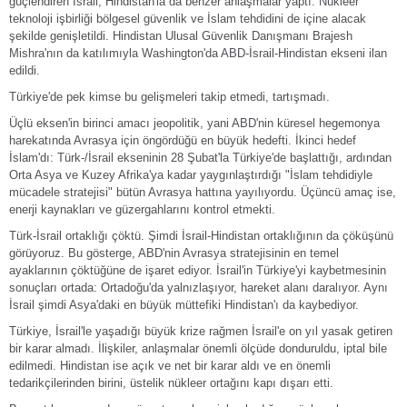
güçlendiren İsrail, Hindistan'la da benzer anlaşmalar yaptı. Nükleer
teknoloji işbirliği bölgesel güvenlik ve İslam tehdidini de içine alacak
şekilde genişletildi. Hindistan Ulusal Güvenlik Danışmanı Brajesh
Mishra'nın da katılımıyla Washington'da ABD-İsrail-Hindistan ekseni ilan
edildi.
Türkiye'de pek kimse bu gelişmeleri takip etmedi, tartışmadı.
Üçlü eksen'in birinci amacı jeopolitik, yani ABD'nin küresel hegemonya
harekatında Avrasya için öngördüğü en büyük hedefti. İkinci hedef
İslam'dı: Türk-/İsrail ekseninin 28 Şubat'la Türkiye'de başlattığı, ardından
Orta Asya ve Kuzey Afrika'ya kadar yaygınlaştırdığı "İslam tehdidiyle
mücadele stratejisi" bütün Avrasya hattına yayılıyordu. Üçüncü amaç ise,
enerji kaynakları ve güzergahlarını kontrol etmekti.
Türk-İsrail ortaklığı çöktü. Şimdi İsrail-Hindistan ortaklığının da çöküşünü
görüyoruz. Bu gösterge, ABD'nin Avrasya stratejisinin en temel
ayaklarının çöktüğüne de işaret ediyor. İsrail'in Türkiye'yi kaybetmesinin
sonuçları ortada: Ortadoğu'da yalnızlaşıyor, hareket alanı daralıyor. Aynı
İsrail şimdi Asya'daki en büyük müttefiki Hindistan'ı da kaybediyor.
Türkiye, İsrail'le yaşadığı büyük krize rağmen İsrail'e on yıl yasak getiren
bir karar almadı. İlişkiler, anlaşmalar önemli ölçüde donduruldu, iptal bile
edilmedi. Hindistan ise açık ve net bir karar aldı ve en önemli
tedarikçilerinden birini, üstelik nükleer ortağını kapı dışarı etti.