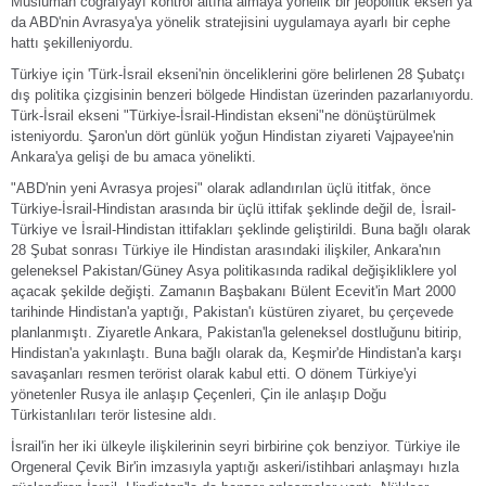
Müslüman coğrafyayı kontrol altına almaya yönelik bir jeopolitik eksen ya
da ABD'nin Avrasya'ya yönelik stratejisini uygulamaya ayarlı bir cephe
hattı şekilleniyordu.
Türkiye için 'Türk-İsrail ekseni'nin önceliklerini göre belirlenen 28 Şubatçı
dış politika çizgisinin benzeri bölgede Hindistan üzerinden pazarlanıyordu.
Türk-İsrail ekseni "Türkiye-İsrail-Hindistan ekseni"ne dönüştürülmek
isteniyordu. Şaron'un dört günlük yoğun Hindistan ziyareti Vajpayee'nin
Ankara'ya gelişi de bu amaca yönelikti.
"ABD'nin yeni Avrasya projesi" olarak adlandırılan üçlü ititfak, önce
Türkiye-İsrail-Hindistan arasında bir üçlü ittifak şeklinde değil de, İsrail-
Türkiye ve İsrail-Hindistan ittifakları şeklinde geliştirildi. Buna bağlı olarak
28 Şubat sonrası Türkiye ile Hindistan arasındaki ilişkiler, Ankara'nın
geleneksel Pakistan/Güney Asya politikasında radikal değişikliklere yol
açacak şekilde değişti. Zamanın Başbakanı Bülent Ecevit'in Mart 2000
tarihinde Hindistan'a yaptığı, Pakistan'ı küstüren ziyaret, bu çerçevede
planlanmıştı. Ziyaretle Ankara, Pakistan'la geleneksel dostluğunu bitirip,
Hindistan'a yakınlaştı. Buna bağlı olarak da, Keşmir'de Hindistan'a karşı
savaşanları resmen terörist olarak kabul etti. O dönem Türkiye'yi
yönetenler Rusya ile anlaşıp Çeçenleri, Çin ile anlaşıp Doğu
Türkistanlıları terör listesine aldı.
İsrail'in her iki ülkeyle ilişkilerinin seyri birbirine çok benziyor. Türkiye ile
Orgeneral Çevik Bir'in imzasıyla yaptığı askeri/istihbari anlaşmayı hızla