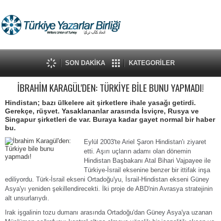
SON DAKİKA
KATEGORİLER
İBRAHİM KARAGÜL'DEN: TÜRKİYE BİLE BUNU YAPMADI!
Hindistan; bazı ülkelere ait şirketlere ihale yasağı getirdi.
Gerekçe, rüşvet. Yasaklananlar arasında İsviçre, Rusya ve
Singapur şirketleri de var. Buraya kadar gayet normal bir haber
bu.
Eylül 2003'te Ariel Şaron Hindistan'ı ziyaret
etti. Aşırı uçların adamı olan dönemin
Hindistan Başbakanı Atal Bihari Vajpayee ile
Türkiye-İsrail eksenine benzer bir ittifak inşa
ediliyordu. Türk-İsrail ekseni Ortadoğu'yu, İsrail-Hindistan ekseni Güney
Asya'yı yeniden şekillendirecekti. İki proje de ABD'nin Avrasya stratejinin
alt unsurlarıydı.
Irak işgalinin tozu dumanı arasında Ortadoğu'dan Güney Asya'ya uzanan