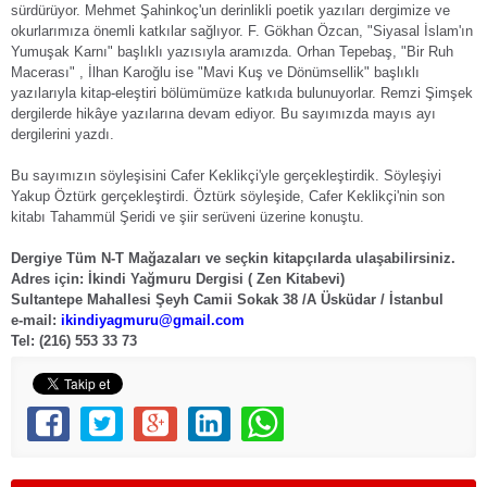
sürdürüyor. Mehmet Şahinkoç'un derinlikli poetik yazıları dergimize ve
okurlarımıza önemli katkılar sağlıyor. F. Gökhan Özcan, "Siyasal İslam'ın
Yumuşak Karnı" başlıklı yazısıyla aramızda. Orhan Tepebaş, "Bir Ruh
Macerası" , İlhan Karoğlu ise "Mavi Kuş ve Dönümsellik" başlıklı
yazılarıyla kitap-eleştiri bölümümüze katkıda bulunuyorlar. Remzi Şimşek
dergilerde hikâye yazılarına devam ediyor. Bu sayımızda mayıs ayı
dergilerini yazdı.
Bu sayımızın söyleşisini Cafer Keklikçi'yle gerçekleştirdik. Söyleşiyi
Yakup Öztürk gerçekleştirdi. Öztürk söyleşide, Cafer Keklikçi'nin son
kitabı Tahammül Şeridi ve şiir serüveni üzerine konuştu.
Dergiye Tüm N-T Mağazaları ve seçkin kitapçılarda ulaşabilirsiniz.
Adres için: İkindi Yağmuru Dergisi ( Zen Kitabevi)
Sultantepe Mahallesi Şeyh Camii Sokak 38 /A Üsküdar / İstanbul
e-mail:
ikindiyagmuru@gmail.com
Tel: (216) 553 33 73