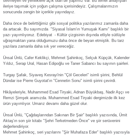
sevmeyen ve yeniliklere açık olan bir yapımız var. Bu temel anlayışları
ileriye taşımak için yoğun çalışma içerisindeyiz. Çalışmalarımızın
sonucunda zengin bir içerikle yayındayız.
Daha önce de belirttiğimiz gibi sosyal politika yazılarımız zamanla daha
da artacak. Bu sayımızda "Siyasal İslam'ın Yumuşak Karnı" başlıklı bir
yazı yayımlıyoruz. Edebiyat - Kültür çizgisinin dışında etliyle sütlüyle
uğraşmaktan yana olduğumuzu daha önce de beyan etmiştik. Bu tarz
yazılara zamanla daha sık yer vereceğiz.
Ünsal Ünlü, Cafer Keklikçi, Mehmet Şahinkoç, Selçuk Küpçük, Kalender
Yıldız, Serap Ural, Hasan Edipoğlu ve Taner Sabancı bu sayının şairleri.
Turgay Şafak, Siyaveş Kesrayi'nin "Çöl Geceleri" isimli şiirini, Behlül
Dündar ise Pierre Guyotat'ın "Cennetin Sonu" isimli şiirini çevirdi.
Hikâyeleriyle, Muhammed Esad Tiryaki, Adnan Büyükbaş, Nadir Aşçı ve
Remzi Şimşek aramızda. Muhammed Esad Tiryaki dergimizde ilk kez
ürün yayımlıyor. Umarız devamı daha güzel olur.
Ünsal Ünlü, "Çağdaşlarından Sakınan Bir Şair" başlıklı yazısında, Ümit
Aktaş'ın son şiir kitabı "Şehri Terketmeden Önce" ve şiir serüvenini
değerlendiriyor.
Mehmet Şahinkoç, seri yazılarını "Şiir Muhafaza Eder" başlıklı yazısıyla