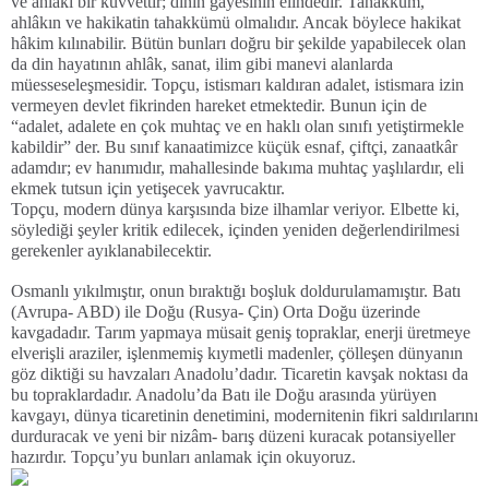
ve ahlâkî bir kuvvettir; dinin gayesinin elindedir. Tahakküm,
ahlâkın ve hakikatin tahakkümü olmalıdır. Ancak böylece hakikat
hâkim kılınabilir. Bütün bunları doğru bir şekilde yapabilecek olan
da din hayatının ahlâk, sanat, ilim gibi manevi alanlarda
müesseseleşmesidir. Topçu, istismarı kaldıran adalet, istismara izin
vermeyen devlet fikrinden hareket etmektedir. Bunun için de
“adalet, adalete en çok muhtaç ve en haklı olan sınıfı yetiştirmekle
kabildir” der. Bu sınıf kanaatimizce küçük esnaf, çiftçi, zanaatkâr
adamdır; ev hanımıdır, mahallesinde bakıma muhtaç yaşlılardır, eli
ekmek tutsun için yetişecek yavrucaktır.
Topçu, modern dünya karşısında bize ilhamlar veriyor. Elbette ki,
söylediği şeyler kritik edilecek, içinden yeniden değerlendirilmesi
gerekenler ayıklanabilecektir.
Osmanlı yıkılmıştır, onun bıraktığı boşluk doldurulamamıştır. Batı
(Avrupa- ABD) ile Doğu (Rusya- Çin) Orta Doğu üzerinde
kavgadadır. Tarım yapmaya müsait geniş topraklar, enerji üretmeye
elverişli araziler, işlenmemiş kıymetli madenler, çölleşen dünyanın
göz diktiği su havzaları Anadolu’dadır. Ticaretin kavşak noktası da
bu topraklardadır. Anadolu’da Batı ile Doğu arasında yürüyen
kavgayı, dünya ticaretinin denetimini, modernitenin fikri saldırılarını
durduracak ve yeni bir nizâm- barış düzeni kuracak potansiyeller
hazırdır. Topçu’yu bunları anlamak için okuyoruz.