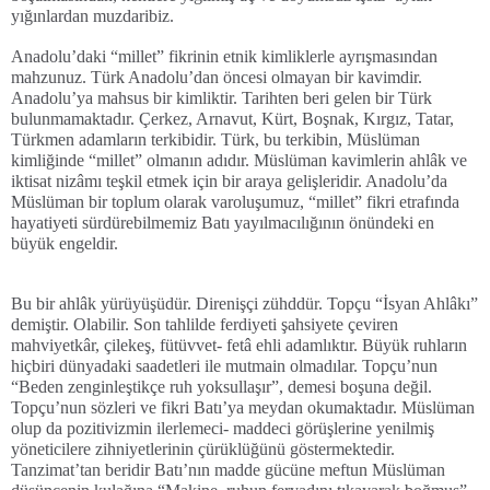
yığınlardan muzdaribiz.
Anadolu’daki “millet” fikrinin etnik kimliklerle ayrışmasından
mahzunuz. Türk Anadolu’dan öncesi olmayan bir kavimdir.
Anadolu’ya mahsus bir kimliktir. Tarihten beri gelen bir Türk
bulunmamaktadır. Çerkez, Arnavut, Kürt, Boşnak, Kırgız, Tatar,
Türkmen adamların terkibidir. Türk, bu terkibin, Müslüman
kimliğinde “millet” olmanın adıdır. Müslüman kavimlerin ahlâk ve
iktisat nizâmı teşkil etmek için bir araya gelişleridir. Anadolu’da
Müslüman bir toplum olarak varoluşumuz, “millet” fikri etrafında
hayatiyeti sürdürebilmemiz Batı yayılmacılığının önündeki en
büyük engeldir.
Bu bir ahlâk yürüyüşüdür. Direnişçi zühddür. Topçu “İsyan Ahlâkı”
demiştir. Olabilir. Son tahlilde ferdiyeti şahsiyete çeviren
mahviyetkâr, çilekeş, fütüvvet- fetâ ehli adamlıktır. Büyük ruhların
hiçbiri dünyadaki saadetleri ile mutmain olmadılar. Topçu’nun
“Beden zenginleştikçe ruh yoksullaşır”, demesi boşuna değil.
Topçu’nun sözleri ve fikri Batı’ya meydan okumaktadır. Müslüman
olup da pozitivizmin ilerlemeci- maddeci görüşlerine yenilmiş
yöneticilere zihniyetlerinin çürüklüğünü göstermektedir.
Tanzimat’tan beridir Batı’nın madde gücüne meftun Müslüman