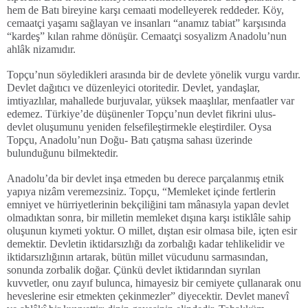
hem de Batı bireyine karşı cemaati modelleyerek reddeder. Köy,
cemaatçi yaşamı sağlayan ve insanları “anamız tabiat” karşısında
“kardeş” kılan rahme dönüşür. Cemaatçi sosyalizm Anadolu’nun
ahlâk nizamıdır.
Topçu’nun söyledikleri arasında bir de devlete yönelik vurgu vardır.
Devlet dağıtıcı ve düzenleyici otoritedir. Devlet, yandaşlar,
imtiyazlılar, mahallede burjuvalar, yüksek maaşlılar, menfaatler var
edemez. Türkiye’de düşünenler Topçu’nun devlet fikrini ulus-
devlet oluşumunu yeniden felsefileştirmekle eleştirdiler. Oysa
Topçu, Anadolu’nun Doğu- Batı çatışma sahası üzerinde
bulunduğunu bilmektedir.
Anadolu’da bir devlet inşa etmeden bu derece parçalanmış etnik
yapıya nizâm veremezsiniz. Topçu, “Memleket içinde fertlerin
emniyet ve hürriyetlerinin bekçiliğini tam mânasıyla yapan devlet
olmadıktan sonra, bir milletin memleket dışına karşı istiklâle sahip
oluşunun kıymeti yoktur. O millet, dıştan esir olmasa bile, içten esir
demektir. Devletin iktidarsızlığı da zorbalığı kadar tehlikelidir ve
iktidarsızlığının artarak, bütün millet vücudunu sarmasından,
sonunda zorbalik doğar. Çünkü devlet iktidarından sıyrılan
kuvvetler, onu zayıf bulunca, himayesiz bir cemiyete çullanarak onu
heveslerine esir etmekten çekinmezler” diyecektir. Devlet manevî