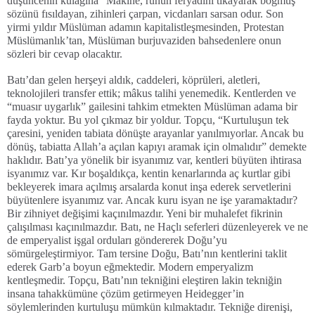
düşüncenin kulağına “Makine, ruhun feryadını tıkayarak boğmuş”
sözünü fısıldayan, zihinleri çarpan, vicdanları sarsan odur. Son
yirmi yıldır Müslüman adamın kapitalistleşmesinden, Protestan
Müslümanlık’tan, Müslüman burjuvaziden bahsedenlere onun
sözleri bir cevap olacaktır.
Batı’dan gelen herşeyi aldık, caddeleri, köprüleri, aletleri,
teknolojileri transfer ettik; mâkus talihi yenemedik. Kentlerden ve
“muasır uygarlık” gailesini tahkim etmekten Müslüman adama bir
fayda yoktur. Bu yol çıkmaz bir yoldur. Topçu, “Kurtuluşun tek
çaresini, yeniden tabiata dönüşte arayanlar yanılmıyorlar. Ancak bu
dönüş, tabiatta Allah’a açılan kapıyı aramak için olmalıdır” demekte
haklıdır. Batı’ya yönelik bir isyanımız var, kentleri büyüten ihtirasa
isyanımız var. Kır boşaldıkça, kentin kenarlarında aç kurtlar gibi
bekleyerek imara açılmış arsalarda konut inşa ederek servetlerini
büyütenlere isyanımız var. Ancak kuru isyan ne işe yaramaktadır?
Bir zihniyet değişimi kaçınılmazdır. Yeni bir muhalefet fikrinin
çalışılması kaçınılmazdır. Batı, ne Haçlı seferleri düzenleyerek ve ne
de emperyalist işgal orduları göndererek Doğu’yu
sömürgeleştirmiyor. Tam tersine Doğu, Batı’nın kentlerini taklit
ederek Garb’a boyun eğmektedir. Modern emperyalizm
kentleşmedir. Topçu, Batı’nın tekniğini eleştiren lakin tekniğin
insana tahakkümüne çözüm getirmeyen Heidegger’in
söylemlerinden kurtuluşu mümkün kılmaktadır. Tekniğe direnişi,