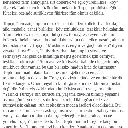
ilerlemeci tarih anlayışına sırt dönerek ve açık yüreklilikle “köy”
diyerek ifade ederek çözüm üretmektedir. Topçu popülist değildir.
Kitleleri peşinde sürükleyen fikirlere râm olmuş değildir.
Topçu, Cemaatçi toplumdur. Cemaat denilen kollektif varlık da,
aile, mahalle, esnaf birlikleri, köy toplulukları, tezekkür halkalarıdır.
Yani üreterek, maişeti için didişerek: toprağı eşeleyerek, demiri
bükerek, helali arayan, hududullahı teslim eden elleri nasırlı, alınları
terli adamlardır. Topçu, “Müslüman zengin ve güçlü olmalı” diyen
zevata “Hayır!” der, “İktisadî zorbalıklar, bugün servet ve
sermayeyi her şekilde insanlığa meşru göstermek için cemiyeti
teşkilatlandırmıştır.” Sermaye ve imtiyazlar halinde ele geçirilmiş
mülkiyet, dünyamıza bugün bir işsiz- madun kitle doğurmuştur.
Toplumun madunlara dönüşmesini engellemek cemaatçi
toplumculuğun davasıdır. Topçu, devletin elinde ve emrinde bir din
fikrine karşıdır. Onun hayalini kurduğu adam mistiktir ama miskin
değildir. Nümayişsiz bir adamdır. Dâvâsı adam yetiştirmektir:
“Yarınki Türkiye’nin kurucuları, yaşama zevkini bırakıp yaşatma
aşkına gönül verecek, sabırlı ve azimli, lâkin gösterişsiz ve
nümayişsiz çalışan, ruh cephesinin maden işçileri olacaklardır. Bu
ruh amelesinin ilk ve esaslı işi, insan yetiştirmektir.” Şahsiyetini inşa
etmiş insanların toplumu da inşa edeceğine inanarak cemaate
yönelir. Topçu’nun cemaati, Batı Toplumunun bireyine karşı bir
siperdir. Batı’lı moderniteyi hem kentleri Anadolu’dan çıkararak ve