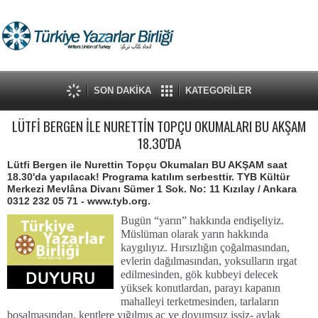
SON DAKİKA
KATEGORİLER
LÜTFİ BERGEN İLE NURETTİN TOPÇU OKUMALARI BU AKŞAM
18.30'DA
Lütfi Bergen ile Nurettin Topçu Okumaları BU AKŞAM saat
18.30'da yapılacak! Programa katılım serbesttir. TYB Kültür
Merkezi Mevlâna Divanı Sümer 1 Sok. No: 11 Kızılay / Ankara
0312 232 05 71 - www.tyb.org.
Bugün “yarın” hakkında endişeliyiz.
Müslüman olarak yarın hakkında
kaygılıyız. Hırsızlığın çoğalmasından,
evlerin dağılmasından, yoksulların ırgat
edilmesinden, gök kubbeyi delecek
yüksek konutlardan, parayı kapanın
mahalleyi terketmesinden, tarlaların
boşalmasından, kentlere yığılmış aç ve doyumsuz işsiz- aylak