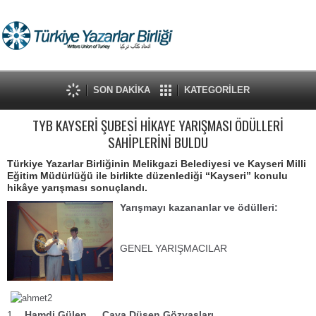
SON DAKİKA
KATEGORİLER
TYB KAYSERİ ŞUBESİ HİKAYE YARIŞMASI ÖDÜLLERİ
SAHİPLERİNİ BULDU
Türkiye Yazarlar Birliğinin Melikgazi Belediyesi ve Kayseri Milli
Eğitim Müdürlüğü ile birlikte düzenlediği “Kayseri” konulu
hikâye yarışması sonuçlandı.
Yarışmayı kazananlar ve ödülleri:
GENEL YARIŞMACILAR
1
Hamdi Gülen
Çaya Düşen Gözyaşları