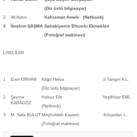
(Diz üstü bilgisayar)
2
Ali Aslım
Kahraman Amele (Netbook)
3
İbrahim ŞAŞMA
Sahabiyenin Efsunlu Ekmekleri
(Fotoğraf makinesi)
LİSELİLER
1
Eren ORHAN
Kâğıt Helva S.Yangın A.L.
(Diz üstü bilgisayar)
2
Şeyma
Kolsuz Efe Yeşilhisar EML
KARAGÖZ
(Netbook).
3
M. Safa BULUT
Meçhuldeki Kayseri Kılıçaslan L.
(Fotoğraf makinesi)