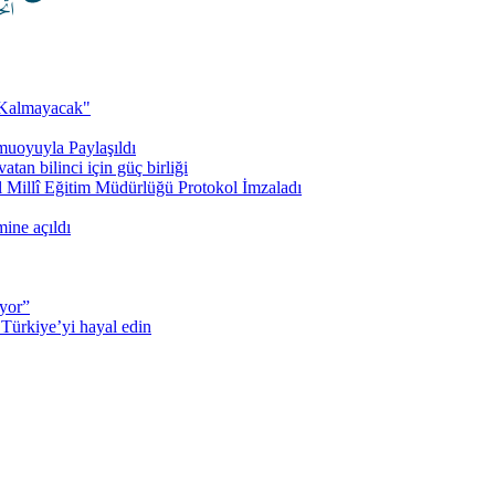
ı Kalmayacak"
uoyuyla Paylaşıldı
an bilinci için güç birliği
l Millî Eğitim Müdürlüğü Protokol İmzaladı
mine açıldı
iyor”
 Türkiye’yi hayal edin