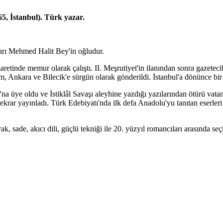
65, İstanbul). Türk yazar.
rı Mehmed Halit Bey'in oğludur.
tinde memur olarak çalıştı. II. Meşrutiyet'in ilanından sonra gazeteci
, Ankara ve Bilecik'e sürgün olarak gönderildi. İstanbul'a dönünce bir
'na üye oldu ve İstiklâl Savaşı aleyhine yazdığı yazılarından ötürü vat
krar yayınladı. Türk Edebiyatı'nda ilk defa Anadolu'yu tanıtan eserleri 
k, sade, akıcı dili, güçlü tekniği ile 20. yüzyıl romancıları arasında seç