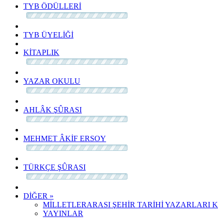
TYB ÖDÜLLERİ
TYB ÜYELİĞİ
KİTAPLIK
YAZAR OKULU
AHLÂK ŞÛRASI
MEHMET ÂKİF ERSOY
TÜRKÇE ŞÛRASI
DİĞER »
MİLLETLERARASI ŞEHİR TARİHİ YAZARLARI 
YAYINLAR