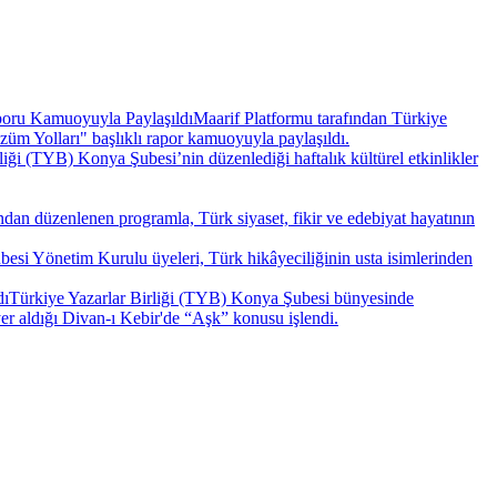
oru Kamuoyuyla Paylaşıldı
Maarif Platformu tarafından Türkiye
züm Yolları" başlıklı rapor kamuoyuyla paylaşıldı.
liği (TYB) Konya Şubesi’nin düzenlediği haftalık kültürel etkinlikler
ndan düzenlenen programla, Türk siyaset, fikir ve edebiyat hayatının
besi Yönetim Kurulu üyeleri, Türk hikâyeciliğinin usta isimlerinden
dı
Türkiye Yazarlar Birliği (TYB) Konya Şubesi bünyesinde
er aldığı Divan-ı Kebir'de “Aşk” konusu işlendi.