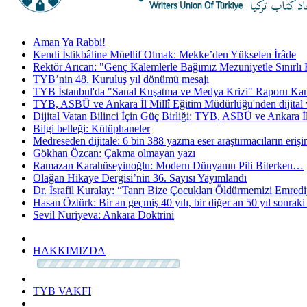
Aman Ya Rabbi!
Kendi İstikbâline Müellif Olmak: Mekke’den Yükselen İrâde
Rektör Arıcan: "Genç Kalemlerle Bağımız Mezuniyetle Sınırl
TYB’nin 48. Kuruluş yıl dönümü mesajı
TYB İstanbul'da "Sanal Kuşatma ve Medya Krizi" Raporu Kam
TYB, ASBÜ ve Ankara İl Millî Eğitim Müdürlüğü'nden dijital vat
Dijital Vatan Bilinci İçin Güç Birliği: TYB, ASBÜ ve Ankara İ
Bilgi belleği: Kütüphaneler
Medreseden dijitale: 6 bin 388 yazma eser araştırmacıların erişi
Gökhan Özcan: Çakma olmayan yazı
Ramazan Karahüseyinoğlu: Modern Dünyanın Pili Biterken…
Olağan Hikaye Dergisiʼnin 36. Sayısı Yayımlandı
Dr. İsrafil Kuralay: “Tanrı Bize Çocukları Öldürmemizi Emred
Hasan Öztürk: Bir an geçmiş 40 yılı, bir diğer an 50 yıl sonraki
Sevil Nuriyeva: Ankara Doktrini
HAKKIMIZDA
TYB VAKFI