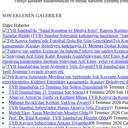
Türkçe karakter kullanılmayan ve büyük harflerle yazılmış yo
SON EKLENEN
GALERİLER
Diğer Haberler
Yazarlar Birliği (TYB) İstanbul Şubesinin katkılarıyla hazırlanan "Sa
Tyb Kon
kapsamında, Karatay Belediyesi katkılarıyla D. Mehmet Doğan Kütüp
Türkiye’nin şairleri Erzinc
Süleyman Arif Emre Kab
müstesna isimlerinden merhum Süleyman Arif Emre, vefat yıl dönümün
TYB İstanbul'dan Ş
Şerif Aydemir’i evinde ziyaret etti.
gerçekleştirilen Kültürel Etkinlikler kapsamında, Karatay Belediyesi
TYB İstanbul'da 15 Temmuz Şiir Şöleni Düzenlendi
16 Temmuz 2
TYB İstanbul'dan 15 Temmuz Şiir Şöleni
14 Temmuz 2026 Salı 1
Ahlat ve Artvin’in Tarihî ve Kültürel Mirası TYB Konya’da Kon
Mahmut Bıyıklı'dan Kerkük Vakfı'na Ziyaret
13 Temmuz 2026 Paza
TYB İstanbul Şubesi'nden Hasan Aksay'a Vefa Ziyareti
11 Temmuz
Mehdi Eker, Yazar Meclisi'nin Misafiri Oldu
10 Temmuz 2026 Cum
Prof. Dr. Bilal Kemikli, TYB İstanbul'un Misafiri Oldu
09 Temmuz
TYB Kayseri Şubesi'nden Ankara Ziyaretleri
08 Temmuz 2026 Ça