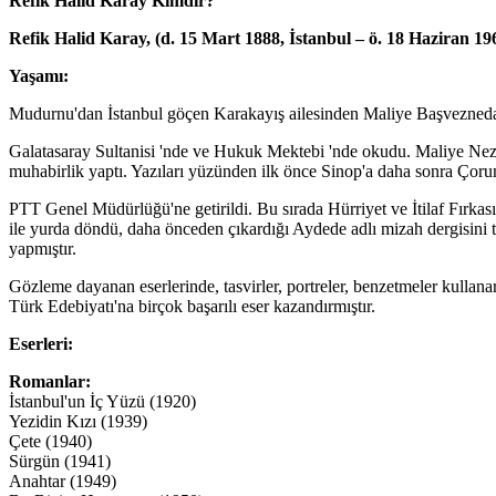
Refik Halid Karay Kimdir?
Refik Halid Karay, (d. 15 Mart 1888, İstanbul – ö. 18 Haziran 19
Yaşamı:
Mudurnu'dan İstanbul göçen Karakayış ailesinden Maliye Başvezneda
Galatasaray Sultanisi 'nde ve Hukuk Mektebi 'nde okudu. Maliye Nezare
muhabirlik yaptı. Yazıları yüzünden ilk önce Sinop'a daha sonra Çorum
PTT Genel Müdürlüğü'ne getirildi. Bu sırada Hürriyet ve İtilaf Fırkası
ile yurda döndü, daha önceden çıkardığı Aydede adlı mizah dergisini te
yapmıştır.
Gözleme dayanan eserlerinde, tasvirler, portreler, benzetmeler kullanara
Türk Edebiyatı'na birçok başarılı eser kazandırmıştır.
Eserleri:
Romanlar:
İstanbul'un İç Yüzü (1920)
Yezidin Kızı (1939)
Çete (1940)
Sürgün (1941)
Anahtar (1949)