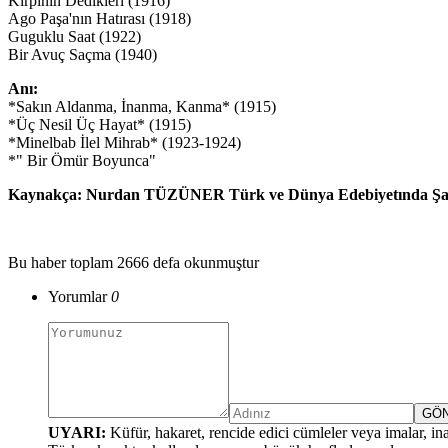
Kirpinin Dedikleri (1916)
Ago Paşa'nın Hatırası (1918)
Guguklu Saat (1922)
Bir Avuç Saçma (1940)
Anı:
*Sakın Aldanma, İnanma, Kanma* (1915)
*Üç Nesil Üç Hayat* (1915)
*Minelbab İlel Mihrab* (1923-1924)
*" Bir Ömür Boyunca"
Kaynakça: Nurdan TÜZÜNER Türk ve Dünya Edebiyetında Şairler
Bu haber toplam 2666 defa okunmuştur
Yorumlar
0
UYARI:
Küfür, hakaret, rencide edici cümleler veya imalar, inan