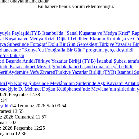
rumlar onaylanmamaktadır.
Bu habere henüz yorum eklenmemiştir.
TYB İstanbul'da "Sanal Kuşatma ve Medya Krizi" Rap
nal Kuşatma ve Medya Krizi: Dijital Tehditler, Ekranın Kurtuluşu ve Çö
ya Şubesi’nde Fotoğraf Dolu Bir Gün Gerçekleşti
Türkiye Yazarlar Bir
hanesinde “Konya’da Fotoğrafla Bir Gün” programı gerçekleştirildi.
an’da buluştu
ri Başında Anıldı
Türkiye Yazarlar Birliği (TYB) İstanbul Şubesi tarafı
de Karacaahmet Mezarlığı’ndaki kabri başında dualarla yâd edildi.
erif Aydemir'e Vefa Ziyareti
Türkiye Yazarlar Birliği (TYB) İstanbul Şu
Tyb Konya Şubesinde Mevlâna’nın Şiirlerinde Aşk Kavramı Anlatıl
 desteğiyle D. Mehmet Doğan Kütüphanesi’nde Mevlâna’nın şiirlerinin y
026 Perşembe 12:38
1:14
uşuldu
14 Temmuz 2026 Salı 09:54
rtesi 13:55
 2026 Cumartesi 11:57
a 11:02
 2026 Perşembe 12:25
rşamba 12:36