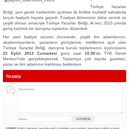
Kültür & Sanat Haberleri
Türkiye Yazarlar
Birliği, yeni genel merkezinin açılması ile birlikte muhtelif sahalarda
Kırklar Meclisi
birçok faaliyeti hayata geçirdi. Faaliyet döneminin daha verimli ve
Duyurular
çeşitli olması amacıyla Türkiye Yazarlar Birliği, ilk kez 2010 yılında
Biyografiler
geniş katılımlı bir danışma toplantısı düzenledi.
Her yeni faaliyet sezonu öncesinde, çeşitli ilim adamlarının,
akademisyenlerin, yazarların görüşlerine, tekliflerine açık olan
Türkiye Yazarlar Birliği, danışma kurulu toplantısının üçüncüsünü
22 Eylül 2012 Cumartesi
günü saat
10.30
’da TYB Genel
Merkezi’nde gerçekleştirecek. Toplantıya çok sayıda gazeteci,
yazar ve ilim adamının katılması bekleniyor.
Yorumlar
UYARI:
Küfür, hakaret, rencide edici cümleler veya imalar, inançlara saldırı içeren,