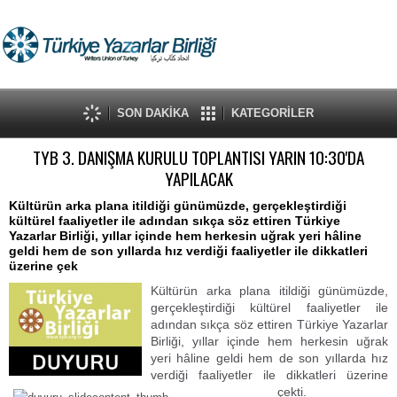
Hakkımızda
TYB Ödülleri
Genç Yazarlar Kurultayı
Kitaplık
Ahlâk Şûrası
SON DAKİKA
KATEGORİLER
Yazar Okulu
TYB 3. DANIŞMA KURULU TOPLANTISI YARIN 10:30'DA
Mehmet Âkif Ersoy
YAPILACAK
Türkçe Şûrası
Milletlerarası Şehir Tarihi
Kültürün arka plana itildiği günümüzde, gerçekleştirdiği
kültürel faaliyetler ile adından sıkça söz ettiren Türkiye
Yazarları Kongresi
Yayınlar
Yazarlar Birliği, yıllar içinde hem herkesin uğrak yeri hâline
Söyleşi
geldi hem de son yıllarda hız verdiği faaliyetler ile dikkatleri
üzerine çek
Şube Haberleri
Kültürün arka plana itildiği günümüzde,
Salgın Edebiyatı
gerçekleştirdiği kültürel faaliyetler ile
Şiir Şölenleri
adından sıkça söz ettiren Türkiye Yazarlar
Birliği, yıllar içinde hem herkesin uğrak
Haberler
yeri hâline geldi hem de son yıllarda hız
Kültür Kervanı
verdiği faaliyetler ile dikkatleri üzerine
Mesnevi Okumaları
çekti.